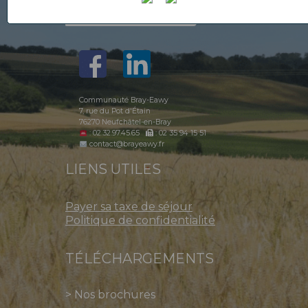
Communauté Bray-Eawy
7, rue du Pot d'Étain
76270 Neufchâtel-en-Bray
: 02.32.97.45.65
: 02 35 94 15 51
contact@brayeawy.fr
LIENS UTILES
Payer sa taxe de séjour
Politique de confidentialité
TÉLÉCHARGEMENTS
>
Nos brochures