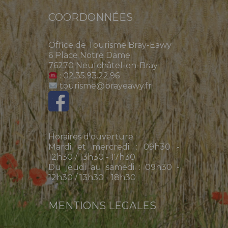
COORDONNÉES
Office de Tourisme Bray-Eawy
6 Place Notre Dame
76270 Neufchâtel-en-Bray
: 02.35.93.22.96
tourisme@brayeawy.fr
Horaires d'ouverture :
Mardi et mercredi : 09h30 -
12h30 / 13h30 - 17h30
Du jeudi au samedi : 09h30 -
12h30 / 13h30 - 18h30
MENTIONS LEGALES