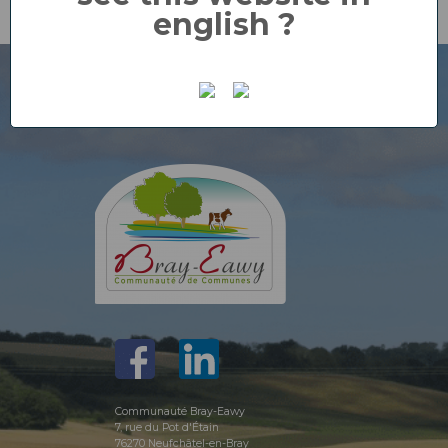
english ?
Communauté Bray-Eawy
7, rue du Pot d'Étain
76270 Neufchâtel-en-Bray