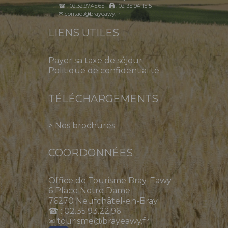
☎ : 02.32.97.45.65
: 02 35 94 15 51
✉ contact@brayeawy.fr
LIENS UTILES
Payer sa taxe de séjour
Politique de confidentialité
TÉLÉCHARGEMENTS
>
Nos brochures
COORDONNÉES
Office de Tourisme Bray-Eawy
6 Place Notre Dame
76270 Neufchâtel-en-Bray
☎ : 02.35.93.22.96
✉ tourisme@brayeawy.fr