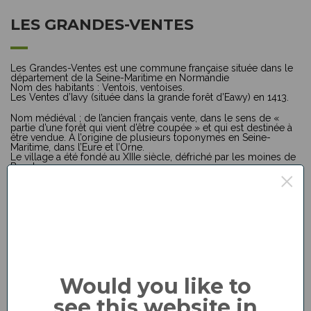
LES GRANDES-VENTES
Les Grandes-Ventes est une commune française située dans le
département de la Seine-Maritime en Normandie
Nom des habitants : Ventois, ventoises.
Les Ventes d’Iavy (située dans la grande forêt d’Eawy) en 1413.
Nom médiéval ; de l’ancien français vente, dans le sens de «
partie d’une forêt qui vient d’être coupée » et qui est destinée à
être vendue. À l’origine de plusieurs toponymes en Seine-
Maritime, dans l’Eure et l’Orne.
Le village a été fondé au XIIIe siècle, défriché par les moines de
Beaubec.
×
LES GRANDES-VENTES – 76680
Maire : Monsieur BERTRAND Nicolas
Adresse : 3, Place de l’Hôtel de Ville
Tél : 02 35 04 70 90
Fax : 02 35 04 70 99
Mail :
accueilmairie@lesgrandesventes.fr
Permanence mairie : Du lundi au samedi de 8h45 à 12h30.
Would you like to
see this website in