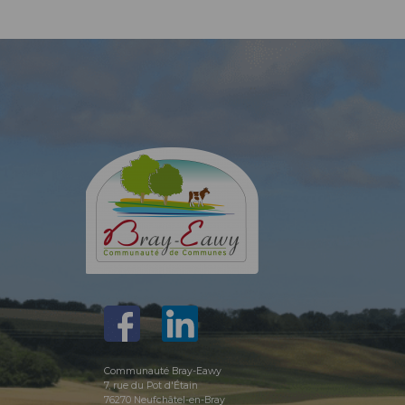
Communauté Bray-Eawy
7, rue du Pot d'Étain
76270 Neufchâtel-en-Bray