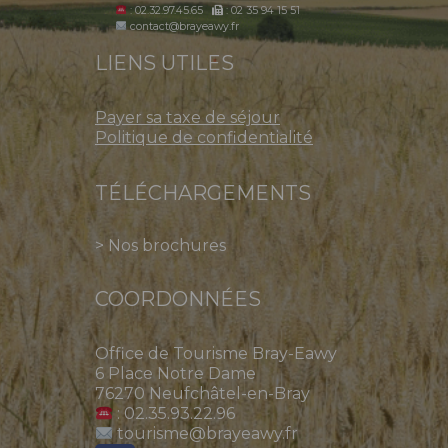
: 02.32.97.45.65
: 02 35 94 15 51
contact@brayeawy.fr
LIENS UTILES
Payer sa taxe de séjour
Politique de confidentialité
TÉLÉCHARGEMENTS
>
Nos brochures
COORDONNÉES
Office de Tourisme Bray-Eawy
6 Place Notre Dame
76270 Neufchâtel-en-Bray
: 02.35.93.22.96
tourisme@brayeawy.fr