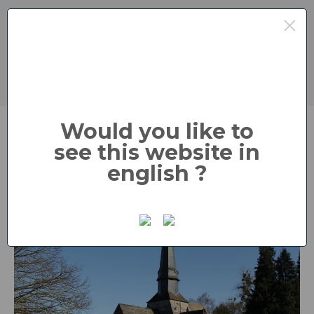
×
COORDONNÉES :
: 02 35 93 61 76
: mairievatierville@wanadoo.fr
Would you like to
see this website in
english ?