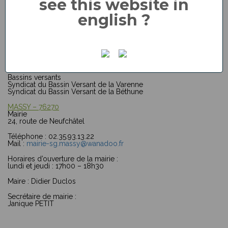
see this website in
06.14.68.38.89
english ?
Syndicats intercommunaux
Electrification
SIERG BLN
Eau
SAIEPA des 3 sources: Cailly, la Varenne et la Béthune
Bassins versants
Syndicat du Bassin Versant de la Varenne
Syndicat du Bassin Versant de la Béthune
MASSY – 76270
Mairie
24, route de Neufchâtel
Téléphone : 02.35.93.13.22
Mail :
mairie-sg.massy@wanadoo.fr
Horaires d’ouverture de la mairie :
lundi et jeudi : 17h00 – 18h30
Maire : Didier Duclos
Secrétaire de mairie :
Janique PETIT