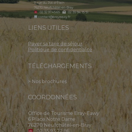
7, rue du Pot d'Étain
76270 Neufchâtel-en-Bray
: 02.32.97.45.65
: 02 35 94 15 51
contact@brayeawy.fr
LIENS UTILES
Payer sa taxe de séjour
Politique de confidentialité
TÉLÉCHARGEMENTS
>
Nos brochures
COORDONNÉES
Office de Tourisme Bray-Eawy
6 Place Notre Dame
76270 Neufchâtel-en-Bray
: 02.35.93.22.96