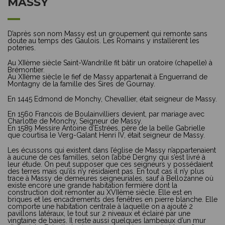
MASSY
D’après son nom Massy est un groupement qui remonte sans
doute au temps des Gaulois. Les Romains y installèrent les
poteries.
Au XIIème siècle Saint-Wandrille fit bâtir un oratoire (chapelle) à
Brémontier.
Au XIIème siècle le fief de Massy appartenait à Enguerrand de
Montagny de la famille des Sires de Gournay.
En 1445 Edmond de Monchy, Chevallier, était seigneur de Massy.
En 1560 Francois de Boulainvilliers devient, par mariage avec
Charlotte de Monchy, Seigneur de Massy.
En 1589 Messire Antoine d’Estrées, père de la belle Gabrielle
que courtisa le Verg-Galant Henri IV, était seigneur de Massy.
Les écussons qui existent dans l’église de Massy n’appartenaient
à aucune de ces familles, selon l’abbé Dergny qui s’est livré à
leur étude. On peut supposer que ces seigneurs y possédaient
des terres mais qu’ils n’y résidaient pas. En tout cas il n’y plus
trace à Massy de demeures seigneuriales, sauf à Bellozanne où
existe encore une grande habitation fermière dont la
construction doit remonter au XVIIème siècle. Elle est en
briques et les encadrements des fenêtres en pierre blanche. Elle
comporte une habitation centrale à laquelle on a ajouté 2
pavillons latéraux, le tout sur 2 niveaux et éclairé par une
vingtaine de baies. Il reste aussi quelques lambeaux d’un mur