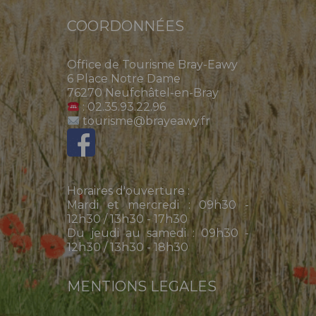
COORDONNÉES
Office de Tourisme Bray-Eawy
6 Place Notre Dame
76270 Neufchâtel-en-Bray
: 02.35.93.22.96
tourisme@brayeawy.fr
Horaires d'ouverture :
Mardi et mercredi : 09h30 -
12h30 / 13h30 - 17h30
Du jeudi au samedi : 09h30 -
12h30 / 13h30 - 18h30
MENTIONS LEGALES