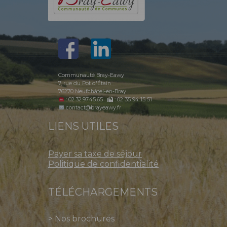
Communauté Bray-Eawy
7, rue du Pot d'Étain
76270 Neufchâtel-en-Bray
: 02.32.97.45.65
: 02 35 94 15 51
contact@brayeawy.fr
LIENS UTILES
Payer sa taxe de séjour
Politique de confidentialité
TÉLÉCHARGEMENTS
>
Nos brochures