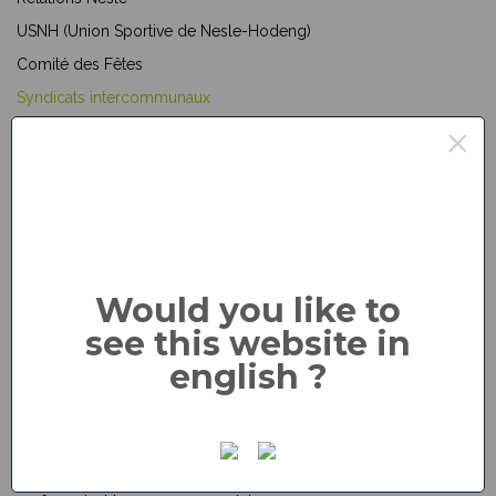
USNH (Union Sportive de Nesle-Hodeng)
Comité des Fêtes
Syndicats intercommunaux
×
Scolaire
SIVOS de la Béthune
Elecrification
SIER ABN (Aumale)
Eau
Syndicat O2 Bray (Neufchâtel-en-Bray)
Bassin versant
Syndicat de Bassin Versant de l’Arques (Neufchâtel-en-Bray)
Would you like to
NESLE-HODENG – 76270
see this website in
Mairie
451, rue du Centre
english ?
Téléphone : 02.32.97.13.38
Mail :
mairieneslehodeng@orange.fr
Horaires d’ouverture de la mairie :
jeudi : 9h00 – 12h00 / 13h30 – 16h30
samedi : 10h00 – 12h00