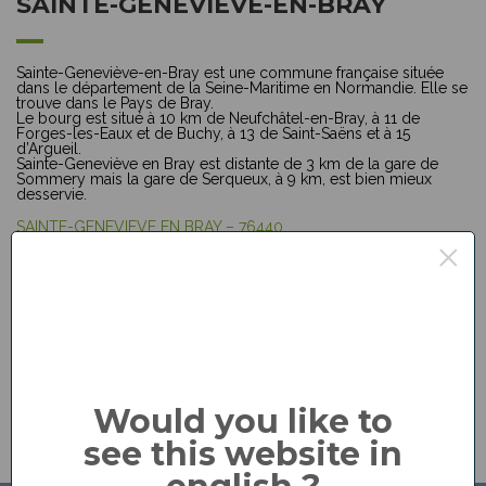
SAINTE-GENEVIÈVE-EN-BRAY
Sainte-Geneviève-en-Bray est une commune française située
dans le département de la Seine-Maritime en Normandie. Elle se
trouve dans le Pays de Bray.
Le bourg est situé à 10 km de Neufchâtel-en-Bray, à 11 de
Forges-les-Eaux et de Buchy, à 13 de Saint-Saëns et à 15
d’Argueil.
Sainte-Geneviève en Bray est distante de 3 km de la gare de
Sommery mais la gare de Serqueux, à 9 km, est bien mieux
desservie.
SAINTE-GENEVIEVE EN BRAY – 76440
Maire : Monsieur GRESSIER Robert
×
Adresse : 314, Rue de l’Eglise
Tél : 02 35 90 57 36
Mail :
ste-genevieve.commune@orange.fr
Permanence mairie :
mardi de 14h00 à 19h00
jeudi de 14h00 à 18h00
Would you like to
see this website in