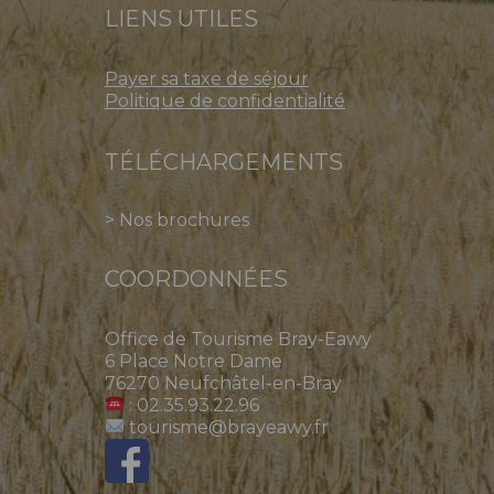
LIENS UTILES
Payer sa taxe de séjour
Politique de confidentialité
TÉLÉCHARGEMENTS
>
Nos brochures
COORDONNÉES
Office de Tourisme Bray-Eawy
6 Place Notre Dame
76270 Neufchâtel-en-Bray
: 02.35.93.22.96
tourisme@brayeawy.fr