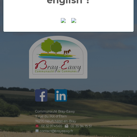
english ?
Communauté Bray-Eawy
7, rue du Pot d'Étain
76270 Neufchâtel-en-Bray
: 02.32.97.45.65
: 02 35 94 15 51
contact@brayeawy.fr