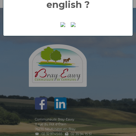
english ?
Communauté Bray-Eawy
7, rue du Pot d'Étain
76270 Neufchâtel-en-Bray
☎ : 02.32.97.45.65
: 02 35 94 15 51