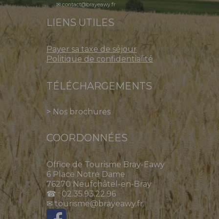
✉ contact@brayeawy.fr
LIENS UTILES
Payer sa taxe de séjour
Politique de confidentialité
TÉLÉCHARGEMENTS
>
Nos brochures
COORDONNÉES
Office de Tourisme Bray-Eawy
6 Place Notre Dame
76270 Neufchâtel-en-Bray
☎ : 02.35.93.22.96
✉ tourisme@brayeawy.fr