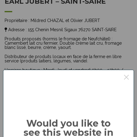
EARL JUBERT – SAINT-SAIRE
Propriétaire :
Mildred CHAZAL et Olivier JUBERT
Adresse :
155 Chenin Mesnil Sigaux 76270 SAINT-SAIRE
Produits proposés (hormis le fromage de Neufchâtel) :
Camembert lait cru fermier, Double crème lait cru, fromage
blanc lissé, beurre, crème, yaourt.
Distributeur de produits locaux en face de la ferme en libre
service (produits laitiers, légumes, viande).
Horaires boutique :
Mardi, Jeudi et vendredi 9h00 – 12h00 /
×
14h00 – 17h00 Samedi 9h00 – 12h00. Fermé le lundi, mercredi
et dimanche.
☎ :
02 35 93 12 46
:
daniel.jubert0811@orange.fr
Would you like to
see this website in