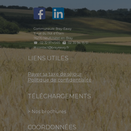
Communauté Bray-Eawy
7, rue du Pot d'Étain
76270 Neufchâtel-en-Bray
☎ : 02.32.97.45.65
: 02 35 94 15 51
✉ contact@brayeawy.fr
LIENS UTILES
Payer sa taxe de séjour
Politique de confidentialité
TÉLÉCHARGEMENTS
>
Nos brochures
COORDONNÉES