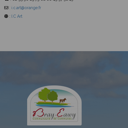
:
i.c.art@orange.fr
:
I.C Art