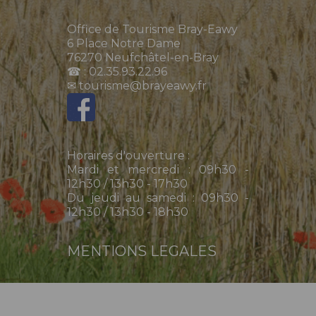
Office de Tourisme Bray-Eawy
6 Place Notre Dame
76270 Neufchâtel-en-Bray
☎ : 02.35.93.22.96
✉ tourisme@brayeawy.fr
Horaires d'ouverture :
Mardi et mercredi : 09h30 -
12h30 / 13h30 - 17h30
Du jeudi au samedi : 09h30 -
12h30 / 13h30 - 18h30
MENTIONS LEGALES