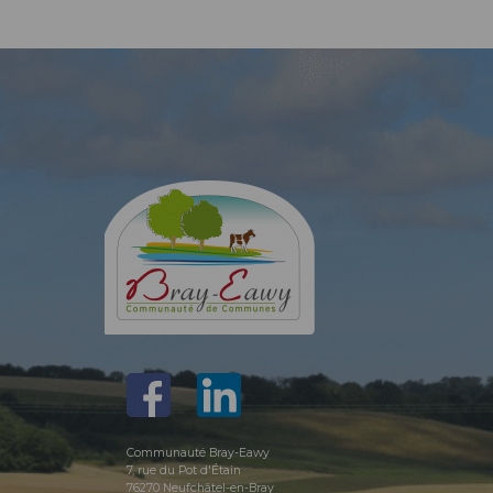
Communauté Bray-Eawy
7, rue du Pot d'Étain
76270 Neufchâtel-en-Bray