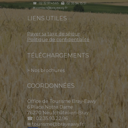
☎ : 02.32.97.45.65
: 02 35 94 15 51
✉ contact@brayeawy.fr
LIENS UTILES
Payer sa taxe de séjour
Politique de confidentialité
TÉLÉCHARGEMENTS
>
Nos brochures
COORDONNÉES
Office de Tourisme Bray-Eawy
6 Place Notre Dame
76270 Neufchâtel-en-Bray
☎ : 02.35.93.22.96
✉ tourisme@brayeawy.fr