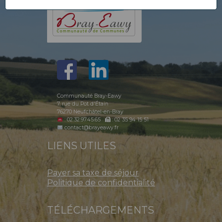
Communauté Bray-Eawy
7, rue du Pot d'Étain
76270 Neufchâtel-en-Bray
: 02.32.97.45.65
: 02 35 94 15 51
contact@brayeawy.fr
LIENS UTILES
Payer sa taxe de séjour
Politique de confidentialité
TÉLÉCHARGEMENTS