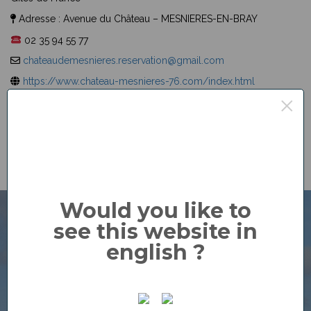
Adresse :
Avenue du Château – MESNIERES-EN-BRAY
02 35 94 55 77
chateaudemesnieres.reservation@gmail.com
https://www.chateau-mesnieres-76.com/index.html
×
Would you like to
see this website in
english ?