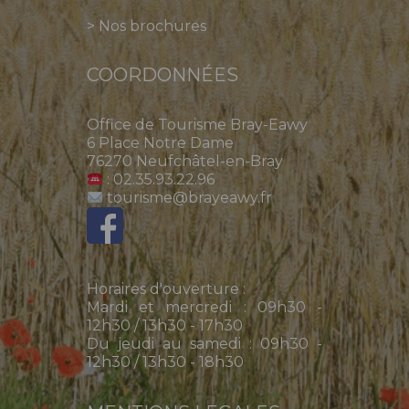
>
Nos brochures
COORDONNÉES
Office de Tourisme Bray-Eawy
6 Place Notre Dame
76270 Neufchâtel-en-Bray
: 02.35.93.22.96
tourisme@brayeawy.fr
Horaires d'ouverture :
Mardi et mercredi : 09h30 -
12h30 / 13h30 - 17h30
Du jeudi au samedi : 09h30 -
12h30 / 13h30 - 18h30