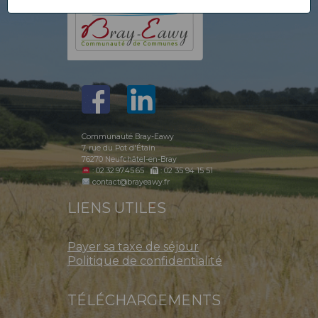
Communauté Bray-Eawy
7, rue du Pot d'Étain
76270 Neufchâtel-en-Bray
: 02.32.97.45.65
: 02 35 94 15 51
contact@brayeawy.fr
LIENS UTILES
Payer sa taxe de séjour
Politique de confidentialité
TÉLÉCHARGEMENTS