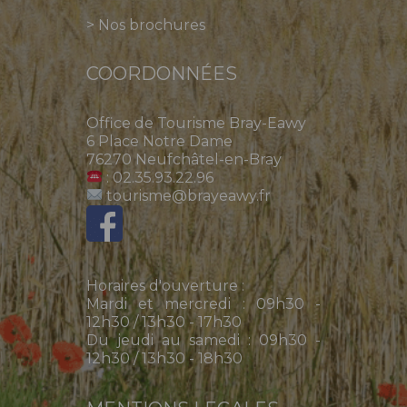
>
Nos brochures
COORDONNÉES
Office de Tourisme Bray-Eawy
6 Place Notre Dame
76270 Neufchâtel-en-Bray
: 02.35.93.22.96
tourisme@brayeawy.fr
Horaires d'ouverture :
Mardi et mercredi : 09h30 -
12h30 / 13h30 - 17h30
Du jeudi au samedi : 09h30 -
12h30 / 13h30 - 18h30