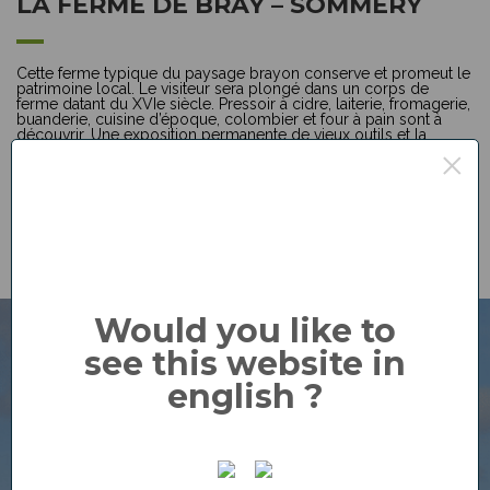
LA FERME DE BRAY – SOMMERY
Cette ferme typique du paysage brayon conserve et promeut le
patrimoine local. Le visiteur sera plongé dans un corps de
ferme datant du XVIe siècle. Pressoir à cidre, laiterie, fromagerie,
buanderie, cuisine d’époque, colombier et four à pain sont à
découvrir. Une exposition permanente de vieux outils et la
reconstitution des métiers d’autrefois relatifs à la ruralité sont
×
également disponibles.
Would you like to
see this website in
english ?