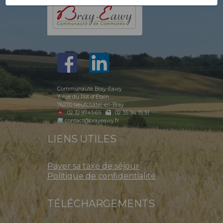
Communauté Bray-Eawy
7, rue du Pot d'Étain
76270 Neufchâtel-en-Bray
: 02.32.97.45.65
: 02 35 94 15 51
contact@brayeawy.fr
LIENS UTILES
Payer sa taxe de séjour
Politique de confidentialité
TÉLÉCHARGEMENTS