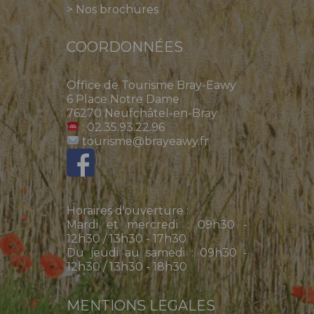
>
Nos brochures
COORDONNÉES
Office de Tourisme Bray-Eawy
6 Place Notre Dame
76270 Neufchâtel-en-Bray
: 02.35.93.22.96
tourisme@brayeawy.fr
Horaires d'ouverture :
Mardi et mercredi : 09h30 -
12h30 / 13h30 - 17h30
Du jeudi au samedi : 09h30 -
12h30 / 13h30 - 18h30
MENTIONS LEGALES