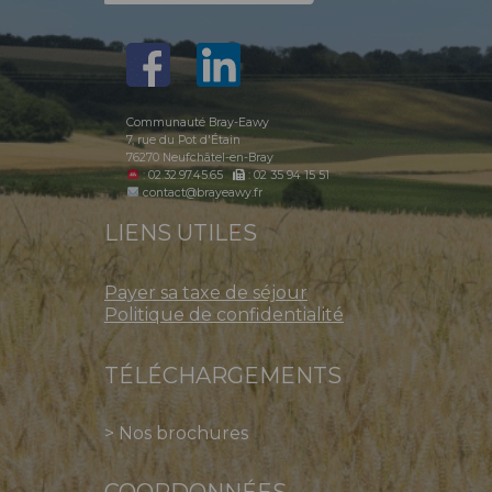
Communauté Bray-Eawy
7, rue du Pot d'Étain
76270 Neufchâtel-en-Bray
: 02.32.97.45.65
: 02 35 94 15 51
contact@brayeawy.fr
LIENS UTILES
Payer sa taxe de séjour
Politique de confidentialité
TÉLÉCHARGEMENTS
>
Nos brochures
COORDONNÉES