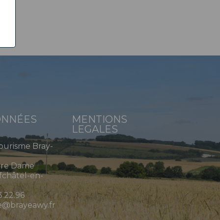
NNÉES
MENTIONS
LEGALES
Tourisme Bray-
tre Dame
châtel-en-
3.22.96
e@brayeawy.fr