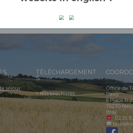
ES
TÉLÉCHARGEMENT
COORDO
S
de séjour
Office de 
>
Nos brochures
Eawy
6 Place No
76270 Neuf
Bray
: 02.35.9
tourism