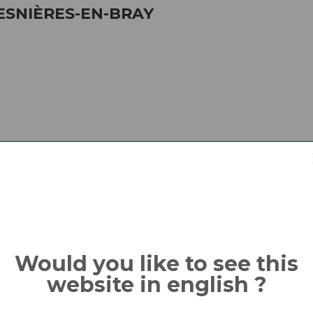
ESNIÈRES-EN-BRAY
ir de 285 € la semaine Mode de paiement : CB sur le site Gite de Fr
Would you like to see this
-normandie-76.com/Gite-Massy-Le-Bremontier-G6126.html
website in english ?