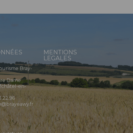
NNÉES
MENTIONS
LEGALES
Tourisme Bray-
tre Dame
châtel-en-
3.22.96
e@brayeawy.fr