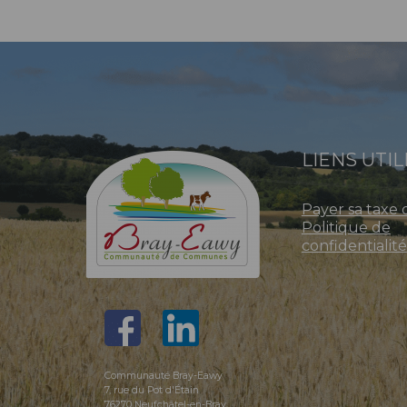
LIENS UTIL
Payer sa taxe 
Politique de
confidentialité
Communauté Bray-Eawy
7, rue du Pot d'Étain
76270 Neufchâtel-en-Bray