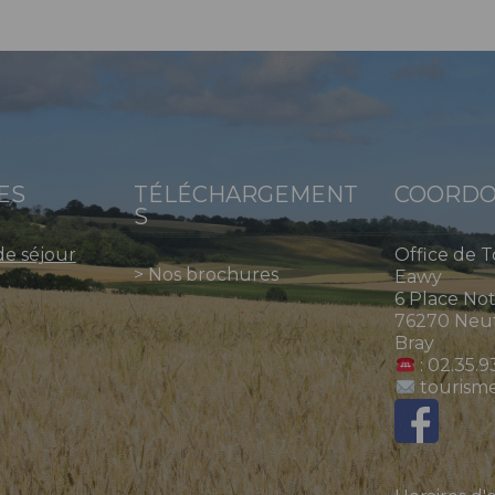
ES
TÉLÉCHARGEMENT
COORDO
S
de séjour
Office de 
>
Nos brochures
Eawy
6 Place No
76270 Neuf
Bray
: 02.35.9
tourism