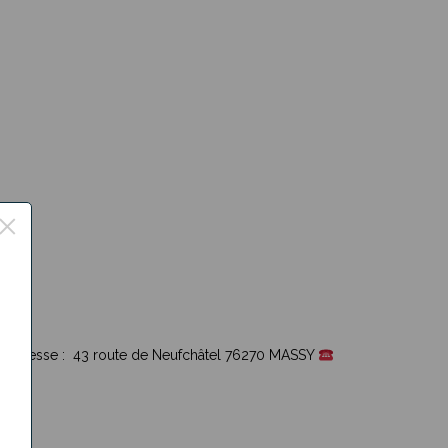
×
ance Adresse : 43 route de Neufchâtel 76270 MASSY